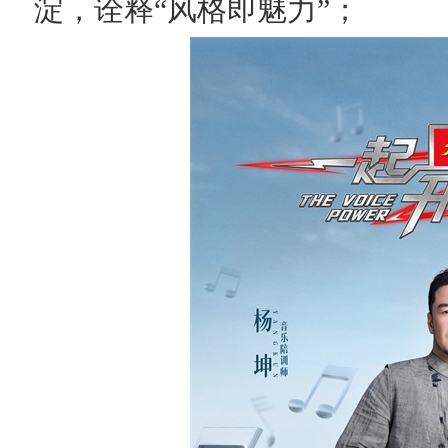
淀，诠释“风格即魅力”；