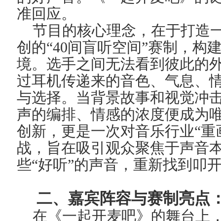
准回应。
节目的核心理念，在于打造一
创的“40间盲听空间”赛制，
境。
选手之间
无法
看到彼此的
过耳机传递来的音色、气息、
与选择。当背景故事和视觉冲
声的编排、情感的浓度便成为
创新，更是一次对音乐行业“重
战，旨在
吸引
观众聚焦于声音
些“好听”的
声音
，重新找到叩
二、
嘉宾
阵容与赛制亮点
在《一起开麦吧》的舞台上