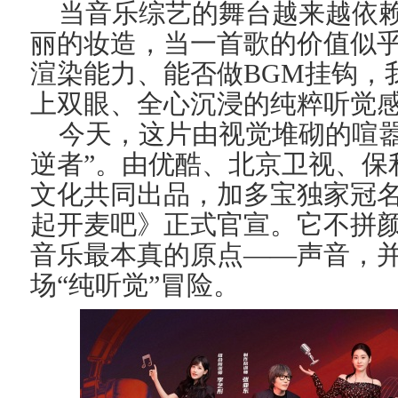
当音乐综艺的舞台越来越依
丽的妆造，当一首歌的价值似
渲染能力
、能否做BGM
挂钩，
上双眼、全心沉浸的纯粹听觉
今天，这片由视觉堆砌的喧嚣
逆者”。由优酷、北京卫视、保
文化
共同
出品，加多宝独家冠
起开麦吧》正式官宣。它不拼
音乐最本真的原点——声音，
场“纯听觉”冒险。