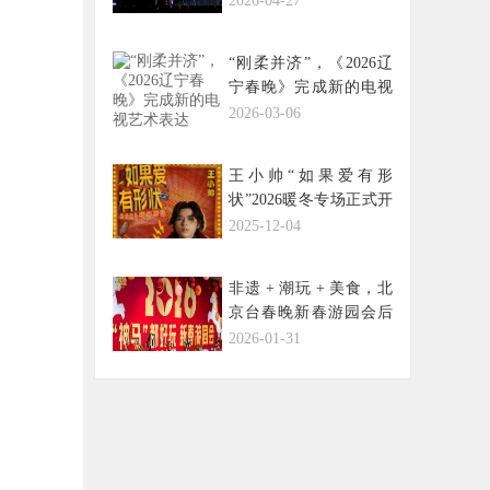
2026-04-27
。
“刚柔并济”，《2026辽
宁春晚》完成新的电视
艺术表达
2026-03-06
王小帅“如果爱有形
状”2026暖冬专场正式开
票 全国巡演收官后与乐
2025-12-04
迷广州再续前缘
非遗 + 潮玩 + 美食，北
京台春晚新春游园会后
台直播年味拉满！
2026-01-31