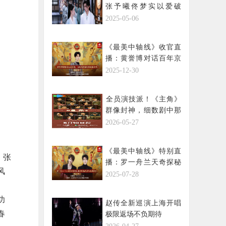
张予曦佟梦实以爱破
局，携手改写轮回命运
2025-05-06
《最美中轴线》收官直
播：黄誉博对话百年京
报馆，触摸新闻人的风
2025-12-30
骨与时代回响
​全员演技派！《主角》
群像封神，细数剧中那
些亮眼演员
2026-05-27
《最美中轴线》特别直
、张
播：罗一舟兰天奇探秘
风
先农坛，触摸中轴线的
2025-07-28
农耕与礼制文脉
功
赵传全新巡演上海开唱
春
极限返场不负期待