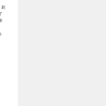
。剧
了
亲
。
热