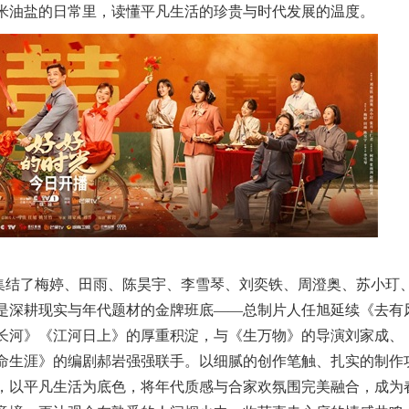
米油盐的日常里，读懂平凡生活的珍贵与时代发展的温度。
集结了梅婷、田雨、陈昊宇、李雪琴、刘奕铁、周澄奥、苏小玎
是深耕现实与年代题材的金牌班底——总制片人任旭延续《去有
长河》《江河日上》的厚重积淀，与《生万物》的导演刘家成、
命生涯》的编剧郝岩强强联手。以细腻的创作笔触、扎实的制作
，以平凡生活为底色，将年代质感与合家欢氛围完美融合，成为