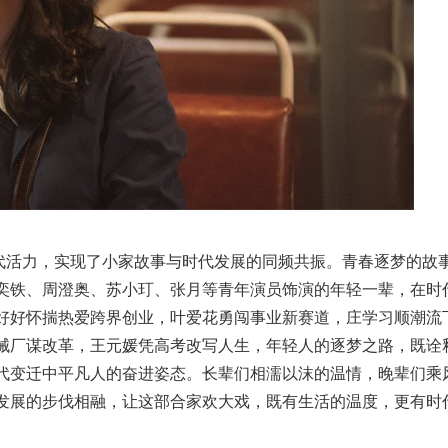
代活力，实现了小家故事与时代发展的同频共振。青春逐梦的故
奕铁、周澄奥、苏小玎、张月等青年演员饰演的年轻一辈，在时
好好怀揣热爱跨界创业，叶爱花勇闯事业新赛道，庄学习顺潮流
械厂谋改革，王元媛凭高考改写人生，年轻人的逐梦之路，既诠
代变迁中平凡人的奋进姿态。长辈们相濡以沫的温情，晚辈们乘
发展的步伐相融，让这部合家欢大戏，既有生活的温度，更有时