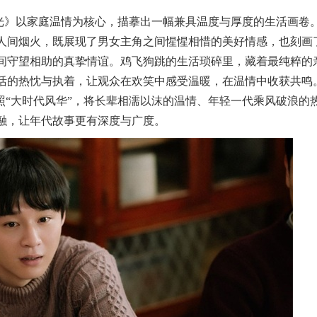
光》以家庭温情为核心，描摹出一幅兼具温度与厚度的生活画卷
人间烟火，既展现了男女主角之间惺惺相惜的美好情感，也刻画
间守望相助的真挚情谊。鸡飞狗跳的生活琐碎里，藏着最纯粹的
活的热忱与执着，让观众在欢笑中感受温暖，在温情中收获共鸣
照“大时代风华”，将长辈相濡以沫的温情、年轻一代乘风破浪的
融，让年代故事更有深度与广度。