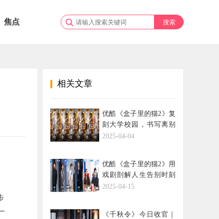
焦点
相关文章
优酷《盒子里的猫2》复
刻大学校园，书写离别
毕业季预告
2025-04-04
优酷《盒子里的猫2》用
戏剧剖解人生告别时刻
创造笑泪交织的生命启
2025-04-15
示录
步
一
《千秋令》今日收官｜