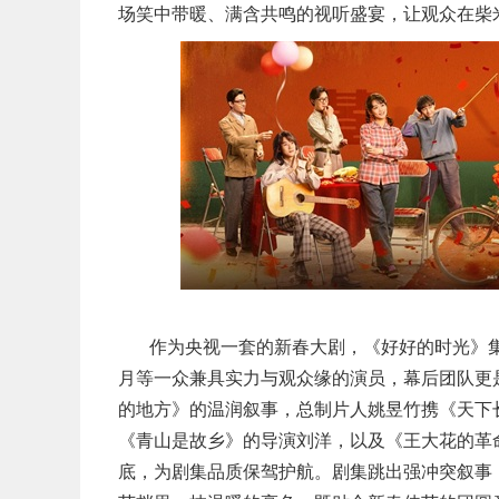
场笑中带暖、满含共鸣的视听盛宴，让观众在柴
作为央视一套的新春大剧，《好好的时光》
月等一众兼具实力与观众缘的演员，幕后团队更
的地方》的温润叙事，总制片人姚昱竹携《天下
《青山是故乡》的导演刘洋，以及《王大花的革
底，为剧集品质保驾护航。剧集跳出强冲突叙事