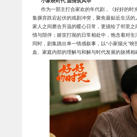
小家映时代 温情筑风华
作为一部主打合家欢的年代剧，《好好的时
集摒弃跌宕起伏的戏剧冲突，聚焦最贴近生活的
家人之间磨合升温的暖心日常，更描绘了邻里之
情与陪伴；嬉笑打闹的日常相处中，饱含着对生
同时，剧集跳出单一情感叙事，以“小家烟火”映
血、家庭内部的理解与和解与时代发展的脉搏相