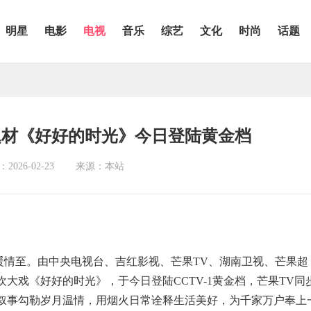
明星
电影
电视
音乐
综艺
文化
时尚
话题
题材《好好的时光》今日登陆黄金档
026-02-23
来源：本站
月暖情至。由中央电视台、吉红影视、芒果TV、湖南卫视、芒果超
大戏《好好的时光》，于今日登陆CCTV-1黄金档，芒果TV同
喜叙事勾勒岁月温情，用烟火日常诠释生活美好，为千家万户奉上