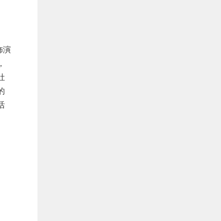
饰演
，
吐
的
活