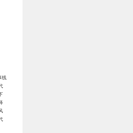
事线
代
下
释
风
代