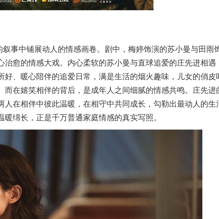
的叙事中铺展动人的情感画卷。剧中，梅婷饰演的苏小曼与田雨
心治愈的情感大戏。内心柔软的苏小曼与直球追爱的庄先进相遇
所好、暖心陪伴的追爱日常，满是生活的烟火趣味，儿女的俏皮
。而在嬉笑相伴的背后，是成年人之间细腻的情感共鸣。庄先进
两人在相伴中彼此温暖，在相守中共同成长，勾勒出最动人的生
温暖绵长，正是千万普通家庭情感的真实写照。