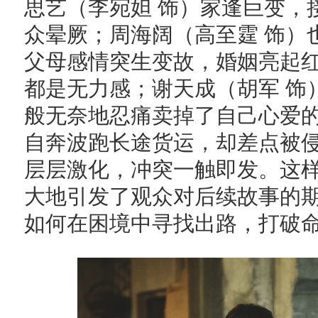
思艺（李宛妲 饰）家逢巨变，
众晕厥；周海阔（高至霆 饰）
父母感情突生变故，婚姻亮起
都是无力感；谢天成（胡军 饰
般无奈地忍痛卖掉了自己心爱
自奔波跑长途货运，却差点被
层层激化，冲突一触即发。这
大地引发了观众对后续故事的
如何在困境中寻找出路，打破