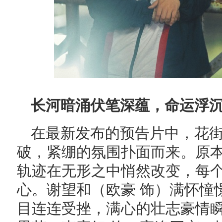
长河暗涌伏笔深蕴，命运浮
在最新发布的预告片中，花
破，紧绷的氛围扑面而来。原
轨迹在无形之中悄然改变，每
心。谢望和（欧豪 饰）满怀憧
目连连受挫，满心的壮志豪情