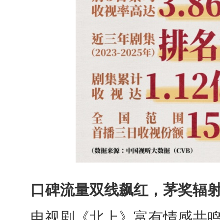
口碑流量双线飙红，茅奖辐
电视剧《北上》富有情感共