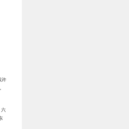
或许
，
。
六
东