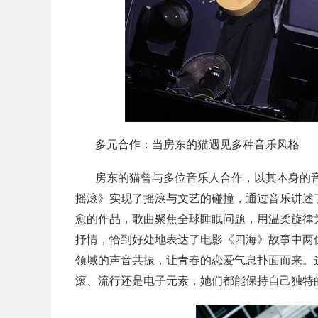
多元合作：
当房东的猫遇见多种音乐风格
房东的猫曾与多位音乐人合作，以其本身的
摇滚》实现了摇滚与文艺的碰撞，
通过音乐讲述
愈的作品，歌曲聚焦全球睡眠问题，用温柔旋
律
抒情，恰到好处地表达
了电影《四海》故事中两
领域的声音共振，让青春的恋爱气息扑面而来。
滚、
流行还是电子元素，
她们都能保持自己独特