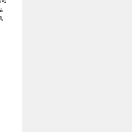
《秋
幅
说