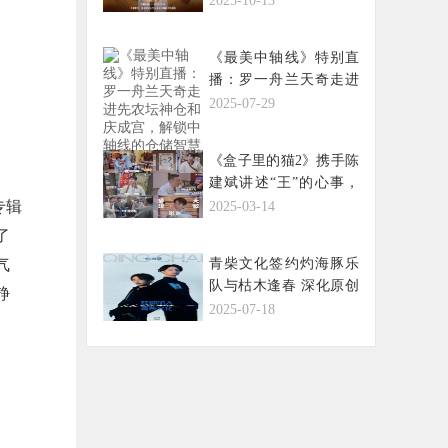
2025-10-13
与皇家园林
《最美中轴线》特别直
播：罗一舟兰天奇走进
先农坛神仓和庆成宫，
2025-07-29
解锁中轴线的仓储智慧
与礼制脉络
《盒子里的猫2》携手陈
建斌讲述“王”的心事，
聚焦社交潜台词
专辑
2025-03-14
了
气
青柴文化签约灼海豚乐
队与枯木逢春 深化原创
静
音乐生态布局
2025-07-18