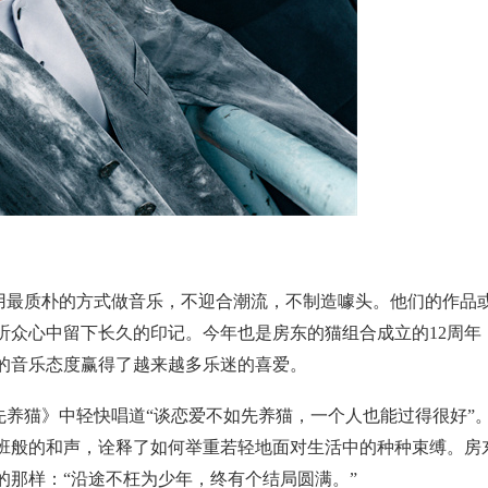
用最质朴的方式做音乐，不迎合潮流，不制造噱
头。
他们的作品
听众心中留下长久的印
记。
今年也是房东的猫组合成立的
12
周年
的音乐态度赢得了越来越多乐迷的喜爱。
先养猫》中轻快唱道
“
谈恋爱不如先养猫，
一个
人也能过得很好
”
班般的和声，
诠释了
如何举重若轻地面对生活中的种种束缚。房
的那样：
“
沿途不枉为少年，
终有个结局圆满。
”