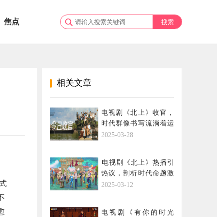
焦点
相关文章
电视剧《北上》收官，
时代群像书写流淌着运
河血脉的青春史诗
2025-03-28
​电视剧《北上》热播引
热议，剖析时代命题激
式
发文旅新活力
2025-03-12
不
愈
电视剧《有你的时光