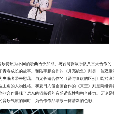
音乐特质为不同的歌曲给予加成。与台湾摇滚乐
队八三夭合作的
了青春成长的故事。
和陆宇鹏合作的《月亮鲸鱼》则是一首双重
为失眠者带来慰藉。与尤长靖合作的《爱与喜欢的区别》既摇滚
位主角的人物性格。和夏日入侵企画合作的《真空》则是两组青
这些合作展现了房东的猫极强的音乐适应性
和融合能力。
无论是
的音乐气质的同时，
为合作作品增添一抹清新的色彩。