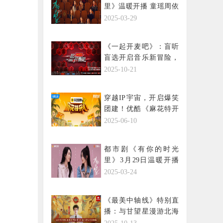
里》温暖开播 童瑶周依
然诠释都市女性成长密
2025-03-29
码
《一起开麦吧》：盲听
盲选开启音乐新冒险，
纯粹声韵奏响时代强音
2025-10-21
穿越IP宇宙，开启爆笑
团建！优酷《麻花特开
心2》正式官宣定档0614
2025-06-10
都市剧《有你的时光
里》3月29日温暖开播
童瑶周依然演绎双向治
2025-03-24
愈姐妹花
《最美中轴线》特别直
播：与甘望星漫游北海
琼华岛，探寻中轴古建