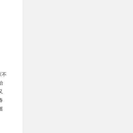
《不
治
又
春
摇