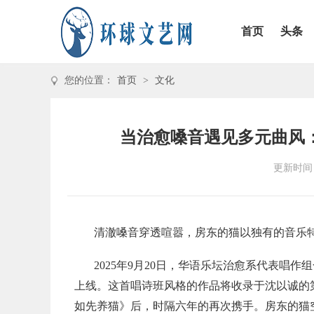
首页
头条
您的位置：
首页
>
文化
当治愈嗓音遇见多元曲风：
更新时间：2
清澈嗓音穿透喧嚣，
房东的猫以独有的音乐
2025
年
9
月
20
日，
华语乐坛治愈系代表唱作组
上线。
这首唱诗班风格的作品将收录于沈以诚的
如先养猫》后，
时隔六年的再次携手。
房东
的猫