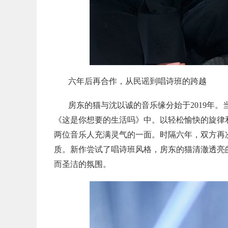
六年后再合作，
从民谣到唱诗班的跨越
房东的猫与沈以诚的音乐缘分始于
2019
年。
《这是你想要的生活吗》中。以轻松愉快的旋律
两位音乐人充满灵气的一面。
时隔六年，
双方再
质。新
作尝试了唱诗班风格，房东的猫清澈透亮
而圣洁的氛围。