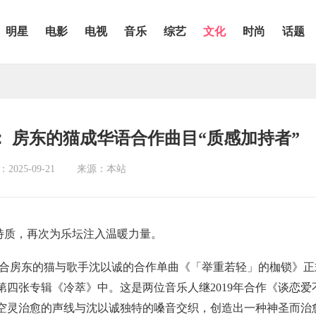
明星
电影
电视
音乐
综艺
文化
时尚
话题
 房东的猫成华语合作曲目“质感加持者”
025-09-21
来源：本站
特质，
再次为乐坛注入温暖力量。
合房东的猫与歌手沈以诚的合作单曲《
「
举
重若轻」
的枷锁》正
第四张专辑《冷萃》
中。
这是两位音乐人继
2019
年合作《谈恋爱
空灵治愈的声线与沈以诚独特的嗓音交织，创造出一种神圣而治