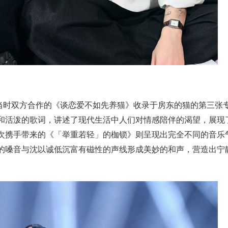
当时双方合作的《谈恋爱不如先养猫》收录于
房东的猫的第三张
和活泼的歌词，讲述
了现代生活中人们对情感陪伴的渴望，
展现
次携手带来的《
「
举重若轻」
的枷锁》则呈现出完全不同的音乐
的嗓音与沈以诚低沉富有磁性的声线形成美妙的和
声，
营造出宁