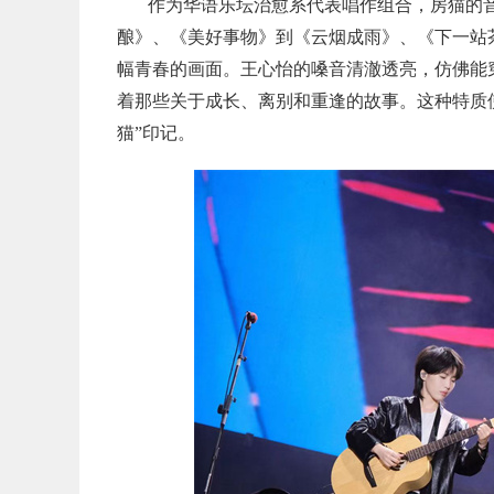
作为华语乐坛治愈系代表唱作组合，房猫的
酿》、
《美好事物》到《云烟成雨》、
《下一站
幅青春的画面。王心怡的嗓音清澈透亮，仿佛能
着那些关于成长、离别和
重逢的故事。这种特质
猫
”
印
记。