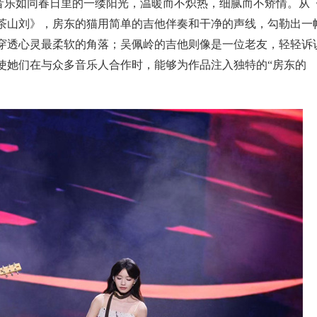
音乐如同春日里的一缕阳光，
温暖而不炽热，细
腻而不矫情。
从
茶山刘》，
房东的猫用
简单的吉他伴奏和干净的声线，勾勒出一
穿透心灵最柔软的角落；吴佩岭的吉他则像是一位老友，
轻轻诉
使她们在与众多音乐人合作时，
能够为作品注入独特的
“
房东的