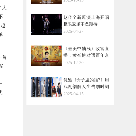
2025-10-13
与皇家园林
了大
不
赵传全新巡演上海开唱
极限返场不负期待
，赵
2026-04-27
单
《最美中轴线》收官直
播：黄誉博对话百年京
一首
报馆，触摸新闻人的风
2025-12-30
挥
骨与时代回响
优酷《盒子里的猫2》用
一
戏剧剖解人生告别时刻
代
创造笑泪交织的生命启
2025-04-15
示录