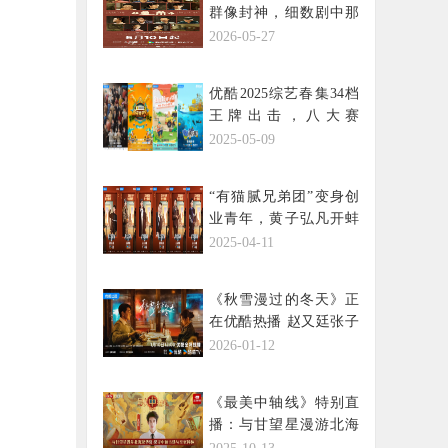
群像封神，细数剧中那
些亮眼演员
2026-05-27
优酷2025综艺春集34档
王牌出击，八大赛
道“综”有更优解
2025-05-09
“有猫腻兄弟团”变身创
业青年，黄子弘凡开蚌
开到最后一无所有
2025-04-11
《秋雪漫过的冬天》正
在优酷热播 赵又廷张子
枫双向救赎
2026-01-12
《最美中轴线》特别直
播：与甘望星漫游北海
琼华岛，探寻中轴古建