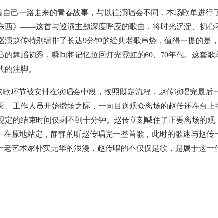
着自己一路走来的青春故事，与以往演唱会不同，本场歌单进行
东西》——这首与巡演主题深度呼应的歌曲，将时光沉淀、初心
巡演赵传特别编排了长达9分钟的经典老歌串烧，值得一提的是
的舞蹈初秀，瞬间将记忆拉回灯光霓虹的60、70年代。这套歌
代的注脚。
点歌环节被安排在演唱会中段，按照既定流程，赵传演唱完最后
灭、工作人员开始撤场之际，一向目送观众离场的赵传还在台上
规定的结束时间仅剩不到十分钟。赵传立刻喊住了正要离场的观
呼，在原地站定，静静的听赵传唱完一整首歌，此时的歌迷与赵传
属于老艺术家朴实无华的浪漫，赵传唱的不仅仅是歌，是属于这一