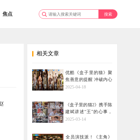
焦点
相关文章
优酷《盒子里的猫》聚
焦善意的提醒 冲破内心
的禁锢创造新生活
2025-04-18
赵
《盒子里的猫2》携手陈
建斌讲述“王”的心事，
聚焦社交潜台词
2025-03-14
​全员演技派！《主角》