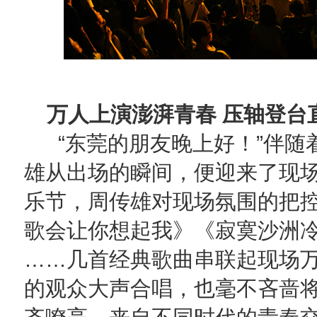
万人上演澎湃青春 压轴登台
“东莞的朋友晚上好！”伴随
雄从出场的瞬间，便迎来了现
乐节，周传雄对现场氛围的把
歌会让你想起我》《寂寞沙洲
……几首经典歌曲串联起现场
的观众大声合唱，也毫不吝啬