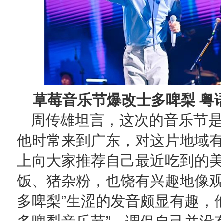
草莓音乐节爆改士多啤梨 粤
周传雄坦言，这次的音乐节
他时常来到广东，对这片地域
上向大家推荐自己最近吃到的
饭、猪杂粉，也饶有兴趣地像观
多啤梨”生涩的发音颇显有趣，