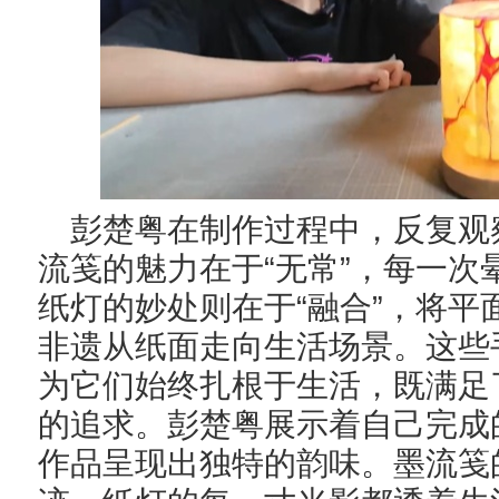
彭楚粤在制作过程中，反复观
“
”
流笺的魅力在于
无常
，每一次
“
”
纸灯的妙处则在于
融合
，将平
非遗从纸面走向生活场景。这些
为它们始终扎根于生活，既满足
的追求。彭楚粤展示着自己完成
作品呈现出独特的韵味。墨流笺