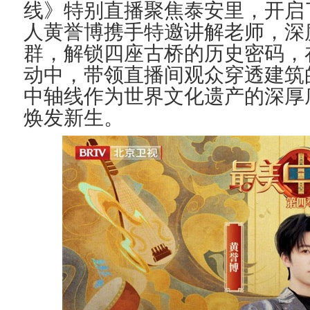
线》特别直播
聚焦
泰安里，开启
人黄誉博携手特邀讲解老师，深
群，
解锁
四座古桥的历史密码，
动中，带领直播间观众穿透建筑
中轴线作为世
界文化遗产的深厚
焕发新生。