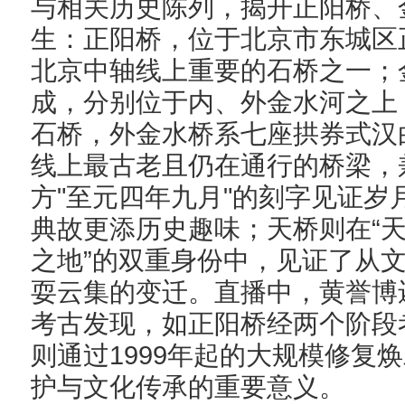
与相关历史陈列，揭开正阳桥、
生：
正阳桥，位于北京市东城区
北京中轴线上重要的石桥之一
；
成，分别位于内、外金水河之上
石桥
，外金水桥
系七座拱券式汉
线上最古老且仍在通行的桥梁，
"
"
方
至元四年
九月
的刻字见证岁
“
典故更添历史趣味；天桥则在
”
之地
的双重身份中，见证了从
耍云集的变迁。直播中，黄誉博
考古发现，如正阳桥经两
个阶段
1999
则通过
年起的大规模修复
焕
护与文化传承的重要意义。