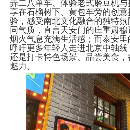
弄二八单车、体验老式磨豆机与
享在石榴树下、黄包车旁的创意
验，感受南北文化融合的独特氛
同气质，直言天安门的庄重肃穆
烟火气息充满生活
感
；
而泰安里
呼吁更多年轻人走进
北京
中轴线
还是打卡特色场景、品尝美食，
魅力。