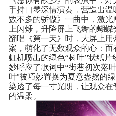
《愿你有故乡》的表演中，灯
手持口琴深情演奏，营造出温
数不多的骄傲》一曲中，激光
上闪烁，升降屏上飞舞的蝴蝶
翻唱《第一天》时，大屏上用
案，萌化了无数观众的心；而
虹机喷出的绿色“树叶”状纸
妙呼应了歌词中“街巷初次落叶
”
叶
被巧妙置换为夏意盎然的绿
染透了每一寸光阴，让观众在
的温柔。