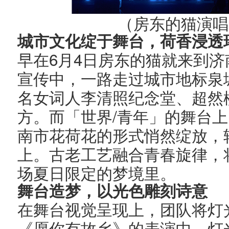
（房东的猫演唱
城市文化绽于舞台，荷香浸透
6
4
早在
月
日房东的猫就来到济
宣传中，一路走过城市地标泉
名女词人李清照纪念堂、超然
/
方。而「世界
青年」的舞台上
南市花荷花的形式悄然绽放，
上。古老工艺融合青春旋律，
场夏日限定的梦境里。
舞台造梦，以光色雕刻诗意
在舞台视觉呈现上，团队将灯