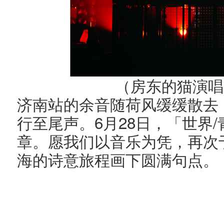
（房东的猫演唱
济南站的余音随荷风缓缓散去
6
28
/
行至尾声。
月
日，「世界
章。愿我们以音乐为凭，再次
海的诗意旅程画下圆满句点。