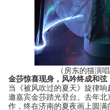
（房东的猫演唱
金莎惊喜现身，风吟终成和弦
当《被风吹过的夏天》旋律响
邀嘉宾金莎踏光登台。去年北
作，终在济南的夏夜画上圆满