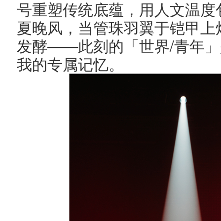
号重塑传统底蕴，用人文温度
夏晚风，当管珠羽翼于铠甲上
——
/
发酵
此刻的「世界
青年」
我的专属记忆。