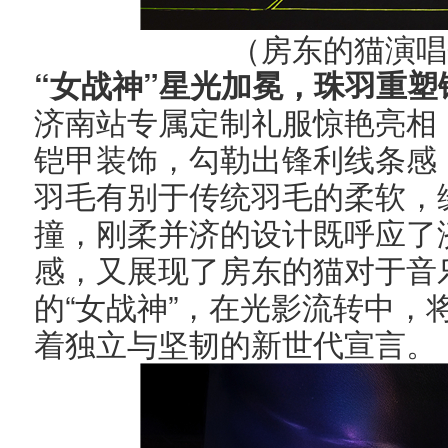
（房东的猫演唱
“
”
女战神
星光加冕，珠羽重塑
济南站专属定制礼服惊艳亮相
铠甲装饰，勾勒出锋利线条感
羽毛有别于传统羽毛的柔软，
撞，刚柔并济的设计既呼应了
感，又展现了房东的猫对于音
“
”
的
女战神
，在光影流转中，
着独立与坚韧的新世代宣言。