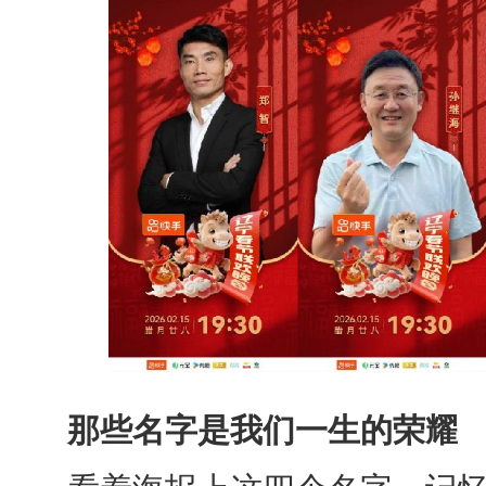
那些名字是我们一生的荣耀