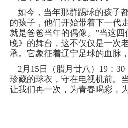
如今，当年那群踢球的孩子
的孩子，他们开始带着下一代走
就是爸爸当年的偶像。”当这四位
晚》的舞台，这不仅仅是一次
承。它象征着辽宁足球的血脉
2月15日（腊月廿八）19：
珍藏的球衣，守在电视机前。当
让我们再一次，为青春喝彩，