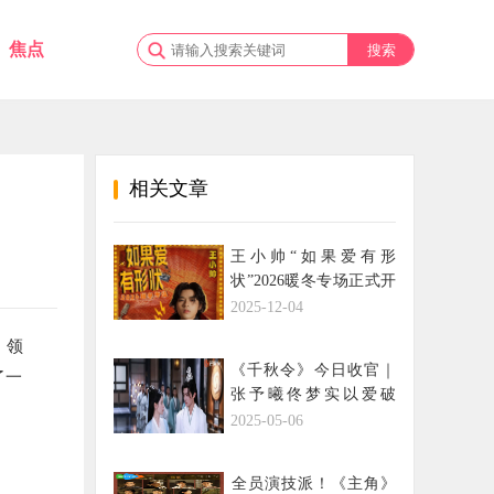
焦点
相关文章
王小帅“如果爱有形
状”2026暖冬专场正式开
票 全国巡演收官后与乐
2025-12-04
迷广州再续前缘
。领
《千秋令》今日收官｜
了一
张予曦佟梦实以爱破
局，携手改写轮回命运
2025-05-06
​全员演技派！《主角》