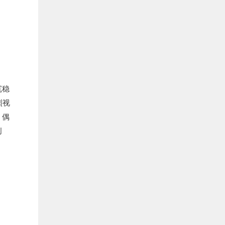
沉稳
烈视
，偶
创