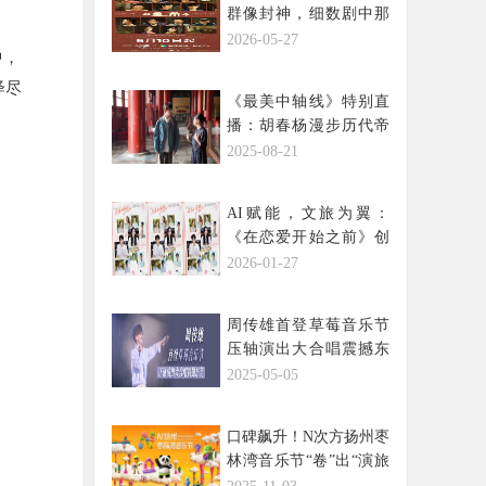
群像封神，细数剧中那
些亮眼演员
2026-05-27
中，
绎尽
《最美中轴线》特别直
播：胡春杨漫步历代帝
王庙，聆听五百年的文
2025-08-21
明回响
AI赋能，文旅为翼：
《在恋爱开始之前》创
新讲述当代青年的“我本
2026-01-27
位”恋爱
周传雄首登草莓音乐节
压轴演出大合唱震撼东
莞
2025-05-05
口碑飙升！N次方扬州枣
林湾音乐节“卷”出“演旅
共兴”新范式！