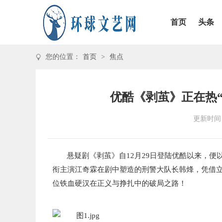
首页
头条
您的位置：
首页
>
焦点
优酷《剥茧》正在热
更新时间：2
悬疑剧
《剥茧》自12月29日登陆优酷以来，
衔主演江奇霖在剧中塑造的刑警大队长韩烽，凭借
位铁血硬汉在正义与挣扎中的破局之路
！