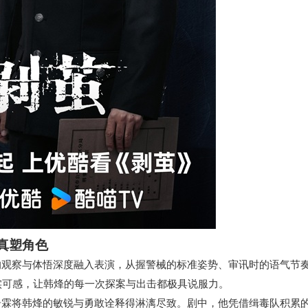
真塑角色
的观察与体悟深度融入表演，从握警械的标准姿势、审讯时的语气节
实可感，让韩烽的每一次探案与出击都极具说服力。
奇霖将韩烽的敏锐与勇敢诠释得淋漓尽致。剧中，他凭借缉毒队积累