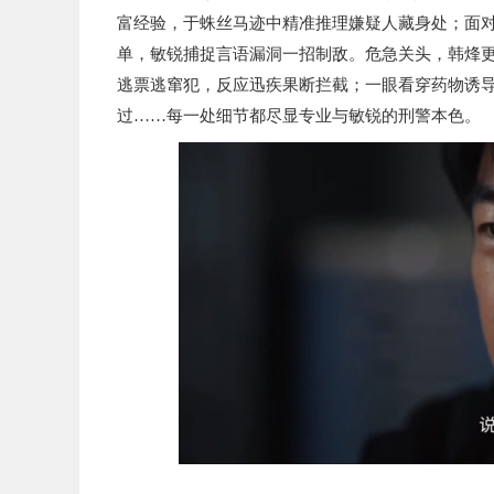
富经验，于蛛丝马迹中精准推理嫌疑人藏身处；面
单，敏锐捕捉言语漏洞一招制敌。危急关头，韩烽
逃票逃窜犯，反应迅疾果断拦截；一眼看穿药物诱
过……每一处细节都尽显专业与敏锐的刑警本色。