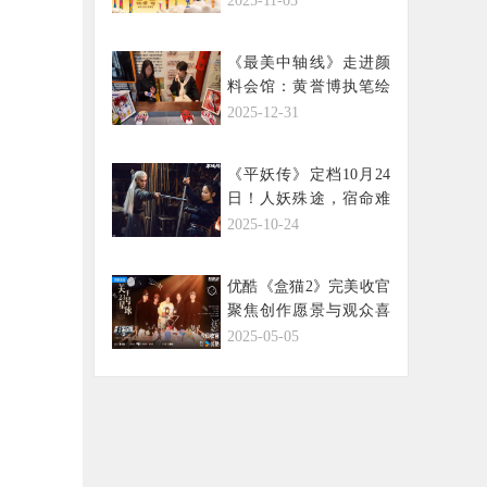
2025-11-03
《最美中轴线》走进颜
料会馆：黄誉博执笔绘
脸谱，解码京剧“生旦净
2025-12-31
丑”里的千面人生
《平妖传》定档10月24
日！人妖殊途，宿命难
逃， 爱奇艺独家开启山
2025-10-24
海界传奇！
优酷《盒猫2》完美收官
聚焦创作愿景与观众喜
好之间的微妙关系
2025-05-05