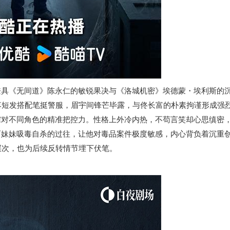
兼具《无间道》陈永仁的敏锐果决与《洛城机密》埃德蒙・埃利斯的
落短发搭配笔挺警服，眉宇间锋芒毕露，与佟长富的朴素拘谨形成强
霖对不同角色的精准把控力。性格上外冷内热，不苟言笑却心思缜密
而妹妹吸毒自杀的过往，让他对毒品案件极度敏感，内心背负着沉重
层次，也为后续反转情节埋下伏笔。