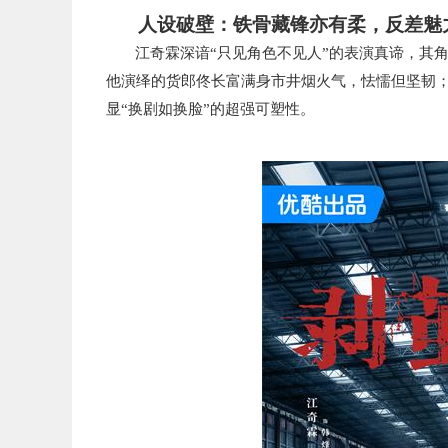
人设破壁：铁骨藏锋亦有柔，反差魅
江奇霖深谙“只见角色不见人”的表演真谛，其
他演绎的货郎佟长富满身市井烟火气，怯懦但坚韧
显“换剧如换脸”的超强可塑性。