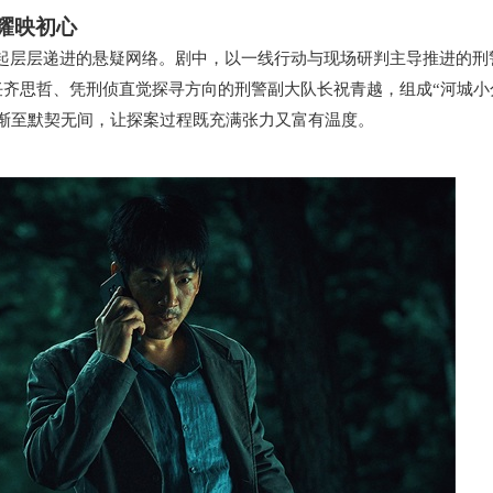
耀映初心
建起层层递进的悬疑网络。
剧中，
以一线行动与现场研判主导推进
的
刑
任齐思哲
、
凭刑侦直觉探寻方向
的
刑警副大队长祝青越
，
组成“河城小
渐至默契无间，让探案过程既充满张力又富有温度。