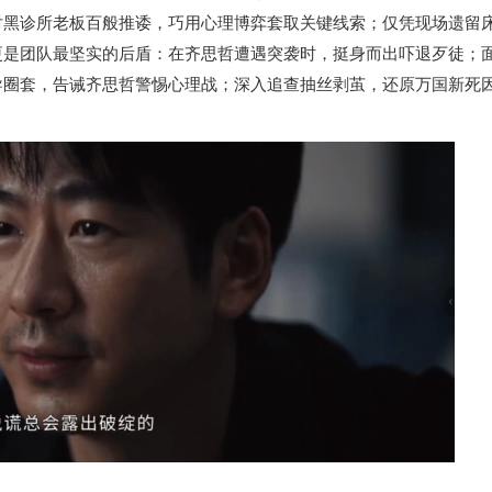
对
黑诊所老板
百般推诿，巧用心理博弈套取关键线索；仅凭现场遗留
更是团队最坚实的后盾：在齐思哲遭遇突袭时，挺身而出吓退歹徒；
导圈套，告诫齐思哲警惕心理战；深入追查抽丝剥茧，还原万国
新
死