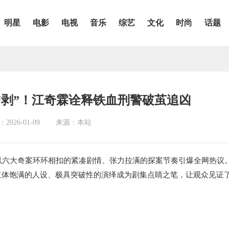
明星
电影
电视
音乐
综艺
文化
时尚
话题
“剥”！江奇霖诠释铁血刑警破茧追凶
026-01-09
来源：本站
便以六大奇案环环相扣的紧凑剧情、张力拉满的探案节奏引爆全网热议
立体饱满的人设、极具突破性的演绎成为剧集点睛之笔，让观众见证