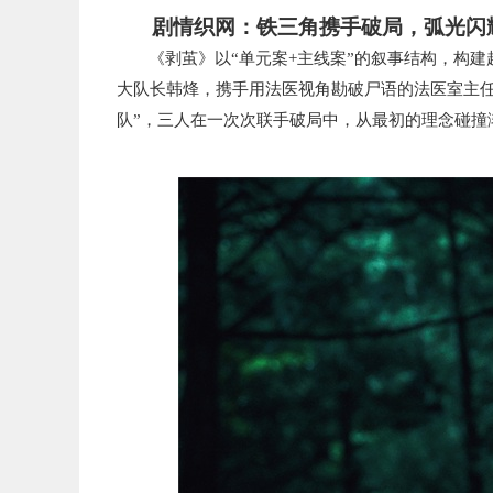
剧情织网：铁三角携手破局，弧光闪
《剥茧》以“单元案+主线案”的叙事结构，构
大队长韩烽，
携手用
法医视角勘破尸语
的
法医室主
队”，三人在一次次联手破局中，从最初的理念碰撞