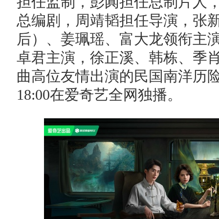
担任监制，彭阗担任总制片人
总编剧，周靖韬担任导演，张
后）、姜珮瑶、富大龙领衔主
卓君主演，徐正溪、韩栋、季
曲高位友情出演的民国南洋历
18:00在爱奇艺全网独播。