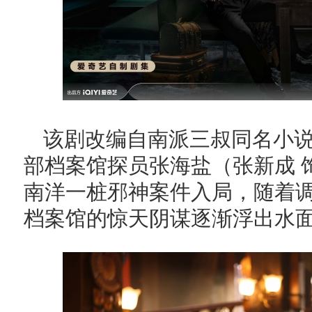
该剧改编自南派三叔同名小
部档案馆探员张海盐（张新成 
南洋一桩邪神案件入局，随着
档案馆的惊天阴谋逐渐浮出水