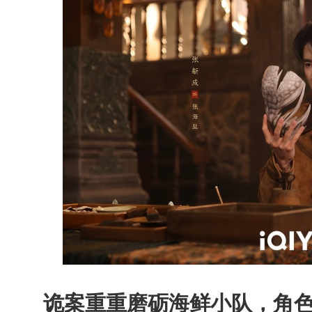
诡案重重磨砺海鲜小队，角