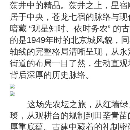
藻井中的精品
。
藻井之上，星宿
居于中央，苍龙七宿的脉络与现
“
”
暗藏
观星知时、依时务农
的古
1949
的是
年时的北京城风貌，同
轴线的完整格局清晰呈现，从永
街道的布局一目了然，生动直观
背后深厚的历史脉络。
这场先农坛之旅，从红墙绿
璨，从观耕台的规制到田垄青苗
厚重底蕴。古建中藏着的礼制密