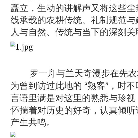
矗立，生动的讲解声又将这些尘
线承载的农耕传统、礼制规范与
人与自然、传统与当下的深刻关
罗一舟与兰天奇漫步在先农
“
”
为曾到访过此地的
熟客
，时不
言语里满是对这里的熟悉与珍视
怀揣着对历史的好奇，认真倾听
产生
共鸣
。