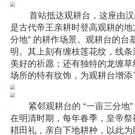
首站抵达观耕台，这座由汉
是古代帝王亲耕时登高观耕的地
”
分地
的耕作场景。观耕台的台
明。其上刻有缠枝莲花纹，线条
美好的祈愿；还有独特的龙缠草
场所
的特有纹饰
，为观耕台增
添
“
”
紧邻观耕台的
一亩三分地
在明清时期，每年春季，皇帝祭
耤田礼，亲自下地耕种，以此为