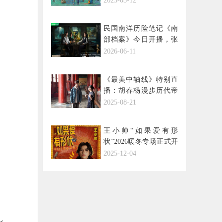
2025-03-12
民国南洋历险笔记《南
部档案》今日开播，张
新成丁禹兮姜珮瑶共赴
2026-06-11
南洋书写少年热血
《最美中轴线》特别直
播：胡春杨漫步历代帝
王庙，聆听五百年的文
2025-08-21
明回响
王小帅“如果爱有形
状”2026暖冬专场正式开
票 全国巡演收官后与乐
2025-12-04
迷广州再续前缘