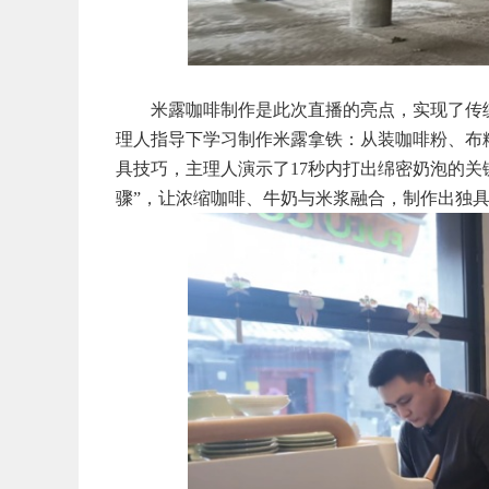
米露咖啡制作是此次直播的亮点，实现了传
理人指导下学习制作米露拿铁：从装咖啡粉、布
具技巧，主理人演示了17秒内打出绵密奶泡的关
骤”，让浓缩咖啡、牛奶与米浆融合，制作出独