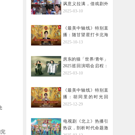
讽意义拉满，借戏剧外
壳向“中国式教育”说不
2025-03-10
《最美中轴线》特别直
播：随甘望星打卡北海
公园，解锁书法石刻文
2025-10-13
脉底蕴
房东的猫「世界/青年」
2025巡回演唱会启程：
以“劦”为名，共筑青年
2025-03-10
与世界的声浪
《最美中轴线》特别直
播：胡同里的时光回
响，李权哲解锁史家胡
2025-12-29
仓
同的古今密码
​电视剧《北上》热播引
。
热议，剖析时代命题激
构完
发文旅新活力