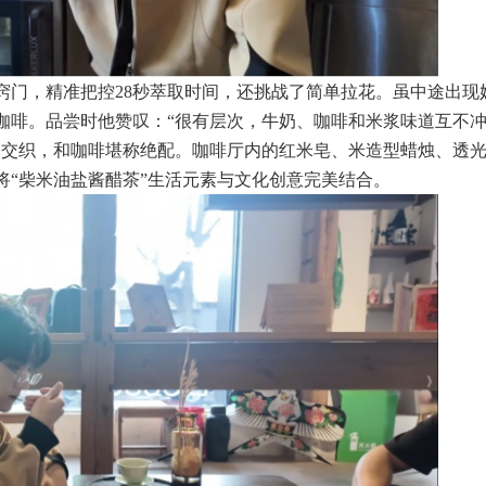
窍门，精准把控28秒萃取时间，还挑战了简单拉花。虽中途出现
咖啡。品尝时他赞叹：“很有层次，牛奶、咖啡和米浆味道互不
香交织，
和
咖啡堪称绝配。咖啡厅内的红米皂、米造型蜡烛、透
将“柴米油盐酱醋茶”生活元素与文化创意完美结合。