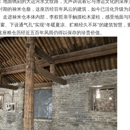
：地面镌刻的大运河水文纹路，无声诉说着它与漕运文化的深厚
时期的禄米仓廒，这座历经百年风云的建筑，如今已活化升级为
。走进禄米仓本体内部，李权哲亲手触摸松木梁柱，感受地面与
窗、下设通气孔”实现“冬暖夏凉、贮粮经久不坏”的建筑智慧，
叹这座粮仓历经近五百年风雨仍得以保存的珍贵价值。