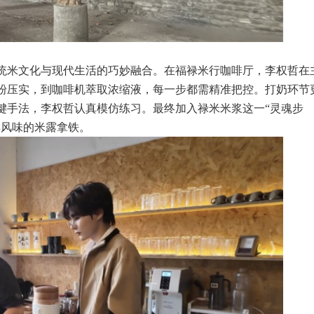
统米文化与现代生活的巧妙融合。
在福禄米
行
咖啡厅，李权哲在
粉压实，到
咖啡机
萃取浓缩液，每一步都需精准把控。打奶环节
键手法，李权哲认真模仿练习。最终加入禄米米浆这一“灵魂步
具风味的米露拿铁。