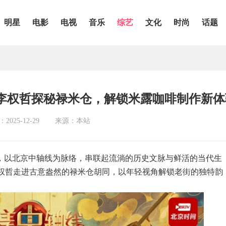
明星
电影
电视
音乐
综艺
文化
时尚
话题
李权哲探秘禄米仓，解锁米露咖啡制作新体
025-12-29
来源：本站
划，以北京中轴线为脉络，串联起流淌的历史文脉与鲜活的当代生
权哲走进古意盎然的禄米仓胡同，以年轻视角解锁老街的独特韵