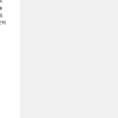
关
兼
现
更明