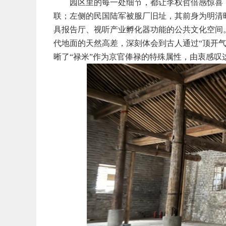
园区里的每一处细节，都让李权哲倍感惊喜
联；左侧的民国陆军被服厂旧址，其前身为明清
具报告厅、视听产业孵化器功能的公共文化空间
代地面的天然高差，深刻体会到古人通过“顶开气
晰了“禄米”作为京官俸禄的特殊属性，由衷感