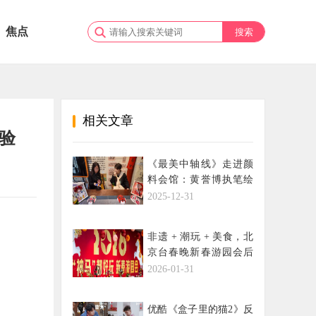
焦点
相关文章
验
《最美中轴线》走进颜
料会馆：黄誉博执笔绘
脸谱，解码京剧“生旦净
2025-12-31
丑”里的千面人生
非遗 + 潮玩 + 美食，北
京台春晚新春游园会后
台直播年味拉满！
2026-01-31
优酷《盒子里的猫2》反