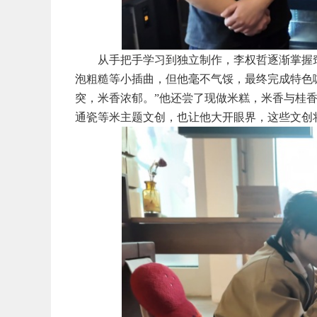
从手把手学习到独立制作，李权哲逐渐掌握
泡粗糙等小插曲，但他毫不气馁，最终完成特色
突，米香浓郁。”他还尝了现做米糕，米香与桂
通瓷等米主题文创，也让他大开眼界，这些文创