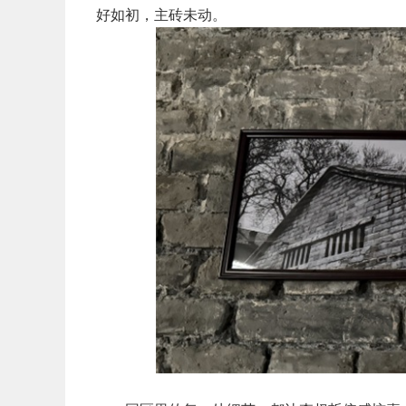
好如初，主砖未动
。