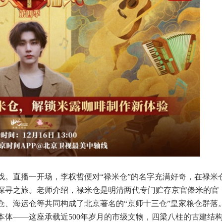
戏。直播一开场，李权哲便对“禄米仓”的名字充满好奇，在禄米
探寻之旅。老师介绍，禄米仓是明清两代专门贮存京官俸米的官
仓、海运仓等共同构成了北京著名的“京师十三仓”皇家粮仓群落
体——这座承载近500年岁月的市级文物，四梁八柱的古建结