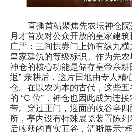
直播首站聚焦先农坛神仓院
月才首次对公众开放的皇家建筑
庄严：
三间拱券门上饰有纵九横
皇家建筑的等级标识。作为先农
神仓的核心功能是储存皇帝亲耕
”
返
亲耕后，这片田地由专人精
仓
。
在以农为本的古代，这些五
“C
”
的
位
，神仓也因此成为连接
带。穿过正门，迎面的收谷亭四
所，亭内设有特殊展览装置陈列
后收获的真实五谷，清晰展示
“