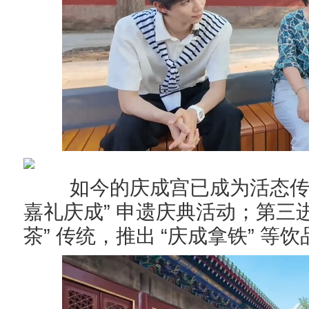
如今的庆成宫已成为活态
”
嘉礼庆成
申遗庆典活动；第三
”
“
”
茶
传统，推出
庆成拿铁
等饮