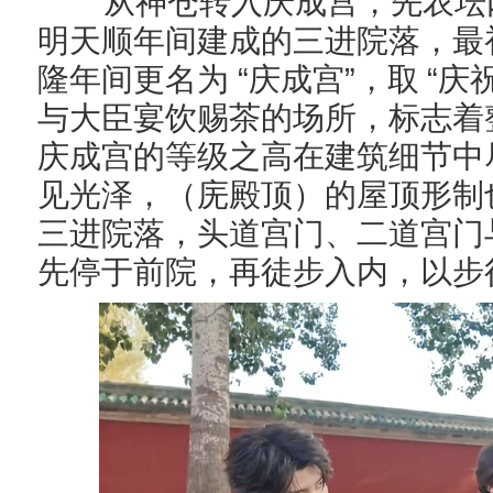
从神仓转入庆成宫，先农坛
明天顺年间建成的三进院落，最
“
”
“
隆年间更名为
庆成宫
，取
庆
与大臣
宴饮赐茶的场所，标志着
庆成宫的等级之高在建筑细节中
见光泽，
（
庑殿顶）
的屋顶形制
三进院落，头道宫门、二道宫门
先停于前院，再
徒步
入内，
以步