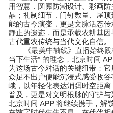
用智慧
，
圆廪防潮设计、彩画防
晶；礼制细节
，
门钉数量、屋顶
能的古今演变，更是文脉活态传
静止的遗迹，而是承载农耕基因
古代重农传统与当代文化自信。
《最美中轴线》直播始终践
”
A
当下生活
的理念，北京时间
为这场古今对话的关键纽带：它
众足不出户便能沉浸式感受收谷
峨
，
以年轻化表达消弭时空距离
普及，更是对文明根脉的守护与
APP
北京时间
将继续携手，解
在数字时代生生不息，在代代相