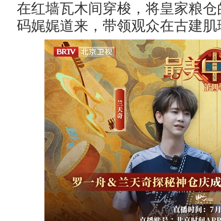
在红墙瓦木间穿梭，将皇家粮仓
码娓娓道来，带领观众在古建肌