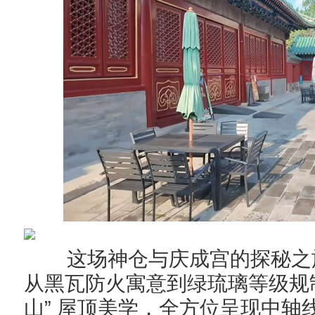
这场神仓与庆成宫的探秘之
从黑瓦防火寓意到绿琉璃等级规
”
山
屋顶美学，全方位呈现中轴