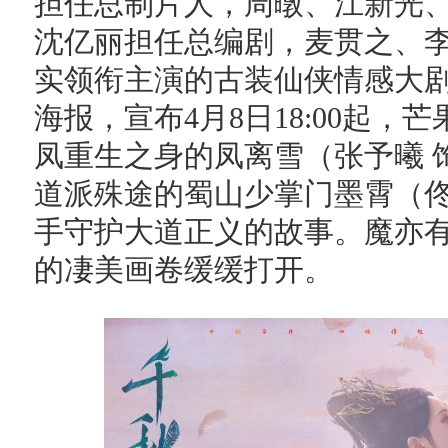
担任总制片人，周暾、江新光
沈亿丽担任总编剧，麦贯之、
实领衔主演的古装仙侠情感大
海报，宣布4月8日18:00起，
凤重生之身的凤离雪（张予曦 
道派殊途的蜀山少掌门墨霄（佟
手守护大道正义的故事。魔亦
的凄美画卷缓缓打开。