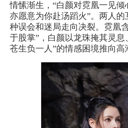
情愫渐生，“白颜对霓凰一见倾
亦愿意为你赴汤蹈火”。两人的
种误会和迷局走向决裂。霓凰含
于股掌”，白颜以龙珠掩其灵息
苍生负一人”的情感困境推向高