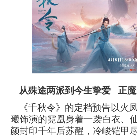
从殊途两派到今生挚爱 正
《千秋令》的定档预告以火
曦饰演的霓凰身着一袭白衣、
颜封印千年后苏醒，冷峻铠甲