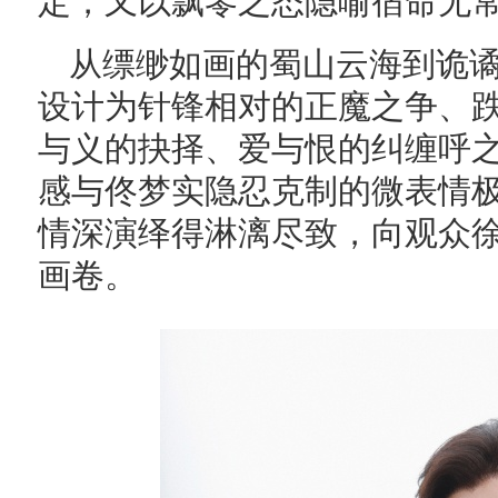
定，又以飘零之态隐喻宿命无
从缥缈如画的蜀山云海到诡
设计为针锋相对的正魔之争、
与义的抉择、爱与恨的纠缠呼
感与佟梦实隐忍克制的微表情极
情深演绎得淋漓尽致，向观众
画卷。