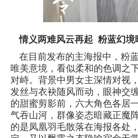
情义两难风云再起 粉蓝幻境
在目前发布的主海报中，粉
唯美意境，看似柔和的色调之
对峙。背景中男女主深情对视
发丝与衣袂随风而动，眼神交缠
的甜蜜剪影前，六大角色各居
气吞山河，群像姿态暗藏正魔
的是凤凰羽毛散落在海报各处，