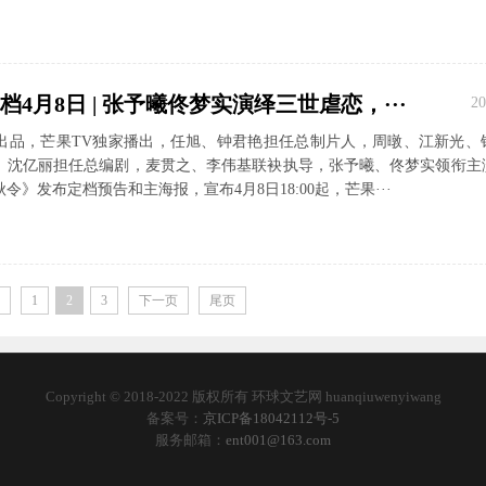
4月8日 | 张予曦佟梦实演绎三世虐恋，···
20
出品，芒果TV独家播出，任旭、钟君艳担任总制片人，周暾、江新光、
、沈亿丽担任总编剧，麦贯之、李伟基联袂执导，张予曦、佟梦实领衔主
令》发布定档预告和主海报，宣布4月8日18:00起，芒果···
1
2
3
下一页
尾页
Copyright © 2018-2022 版权所有 环球文艺网 huanqiuwenyiwang
备案号：
京ICP备18042112号-5
服务邮箱：
ent001@163.com