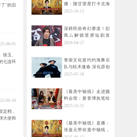
播：随甘望星打卡北海
了”的启
公园，解锁书法石刻文
2025-10-13
脉底蕴
深耕民俗奇幻赛道！彭
禺厶解锁竖屏短剧首
秀，携《风水之王·我以
2026-04-27
25-08-01
狐仙镇百鬼》再续“驱邪
、徐玉、
传奇”
青柴文化签约灼海豚乐
的七连环
队与枯木逢春 深化原创
音乐生态布局
2025-07-18
《最美中轴线》走进颜
料会馆：黄誉博执笔绘
25-06-10
脸谱，解码京剧“生旦净
2025-12-31
宣定档，
丑”里的千面人生
环球大使和
《最美中轴线》直播：
张嘉元带你逛中轴线，
在中医智慧与咖啡香中