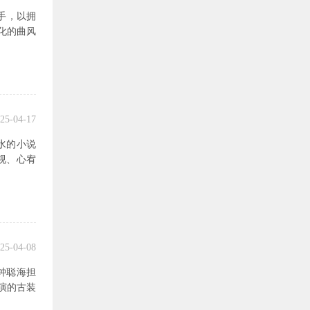
作歌手，以拥
化的曲风
25-04-17
水的小说
视、心宥
25-04-08
钟聪海担
演的古装