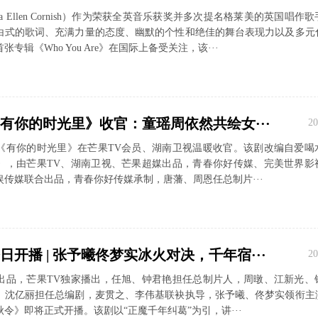
Jessica Ellen Cornish）作为荣获全英音乐获奖并多次提名格莱美的英国唱
白式的歌词、充满力量的态度、幽默的个性和绝佳的舞台表现力以及多元
张专辑《Who You Are》在国际上备受关注，该···
有你的时光里》收官：童瑶周依然共绘女···
20
《有你的时光里》在芒果TV会员、湖南卫视温暖收官。该剧改编自爱喝
》，由芒果TV、湖南卫视、芒果超媒出品，青春你好传媒、完美世界影
传媒联合出品，青春你好传媒承制，唐藩、周恩任总制片···
开播 | 张予曦佟梦实冰火对决，千年宿···
20
出品，芒果TV独家播出，任旭、钟君艳担任总制片人，周暾、江新光、
、沈亿丽担任总编剧，麦贯之、李伟基联袂执导，张予曦、佟梦实领衔主
令》即将正式开播。该剧以“正魔千年纠葛”为引，讲···