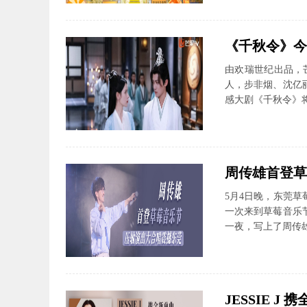
《千秋令》今
由欢瑞世纪出品，
人，步非烟、沈亿
感大剧《千秋令》将
周传雄首登草
5月4日晚，东莞
一次来到草莓音乐
一夜，写上了周传雄
JESSIE J 