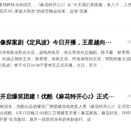
递纯粹快乐的综艺，《麻花特开心2》从“今天我们来团建，来八个，人齐
花不NG 家族大联欢”的收官晚会结束，这场“笑麻···
像探案剧《定风波》今日开播，王星越向···
20
日传奇影业联合出品，赵锦焘执导，张云霄担任总编剧，陈子豪、林男男
、向涵之领衔主演，陈宥维、张南主演，何洛洛特别主演，邓凯特邀主演
风波》将于今日18:00于爱奇艺正式开播。今日，官方···
，开启爆笑团建！优酷《麻花特开心2》正式···
20
团团购冠名，优酷出品的爆笑厂牌团建游戏类真人秀《麻花特开心2》正式官
2点优酷、6月15日晚22:00浙江卫视爆笑开播！麻花家族、麻花好友、IP
建手册”全员集结，展开一段前所未有的奇妙旅行。这···