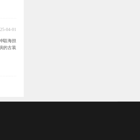
25-04-01
钟聪海担
演的古装