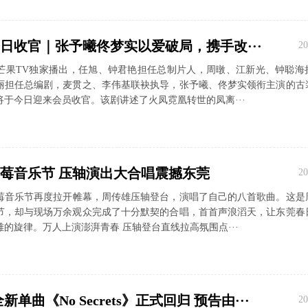
日收官｜张予曦佟梦实以爱破局，携手改···
20
芒果TV独家播出，任旭、钟君艳担任总制片人，周暾、江新光、钟聪海
丽担任总编剧，麦贯之、李伟基联袂执导，张予曦、佟梦实领衔主演的古
于今日迎来会员收官。该剧讲述了火凤霓凰转世的凤离···
莓音乐节 压轴演出大合唱震撼东莞
20
草莓音乐节再度拉开帷幕，周传雄压轴登台，演唱了自己的八首歌曲。这是
节，却与现场万余观众完成了十分默契的合唱，首首声浪滔天，让东莞春
的旋律。万人上演澎湃青春 压轴登台直线拉高氛围点···
携全新单曲《No Secrets》正式回归 预告由···
20