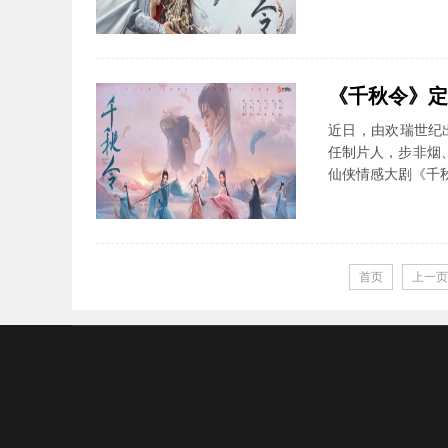
《千秋令》定档
近日，由欢瑞世纪
任制片人，步非烟
仙侠情感大剧《千秋
首页
上一页