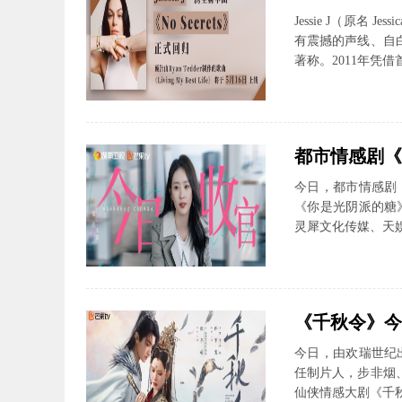
Jessie J（原名 
有震撼的声线、自
著称。2011年凭借首
都市情感剧《
今日，都市情感剧
《你是光阴派的糖
灵犀文化传媒、天娱
《千秋令》今日
今日，由欢瑞世纪
任制片人，步非烟
仙侠情感大剧《千秋