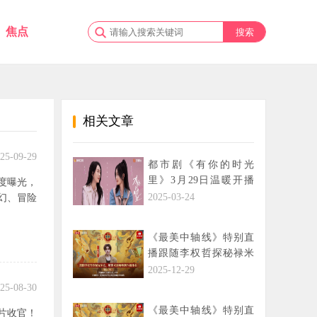
焦点
相关文章
25-09-29
都市剧《有你的时光
里》3月29日温暖开播
度曝光，
童瑶周依然演绎双向治
2025-03-24
幻、冒险
愈姐妹花
《最美中轴线》特别直
播跟随李权哲探秘禄米
仓，解锁米露咖啡制作
2025-12-29
新体验
25-08-30
《最美中轴线》特别直
片收官！