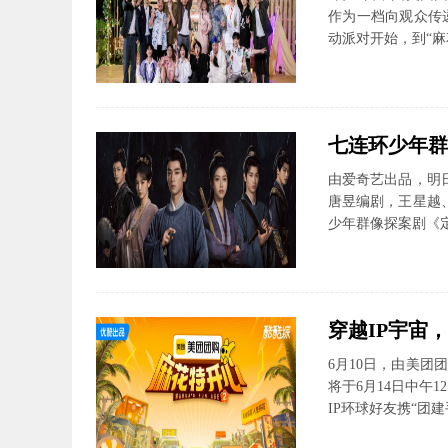
作为一档向观众传
动派对开始，到“麻
七连环少年群
由爱奇艺出品，明
唐昱编剧，王星越
少年群像探案剧《定
穿越IP宇宙
6月10日，由美
将于6月14日中午1
IP环球好友携“团