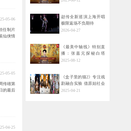
2025-08-12
触摸古今温度
赵传全新巡演上海开唱
25-05-06
极限返场不负期待
担任制片
2026-04-27
装仙侠情
《最美中轴线》特别直
播：张嘉元探秘白塔
寺，追溯古塔的岁月回
2025-08-12
响
25-05-05
《盒子里的猫2》专注戏
剧融合实验 借原始社会
周传雄第
映射当代困境
日的最后
2025-04-21
25-04-25