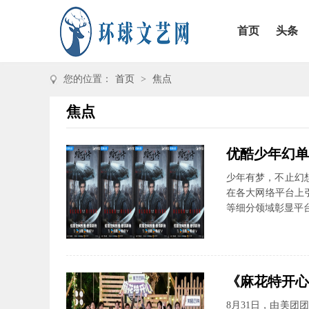
首页
头条
您的位置：
首页
>
焦点
焦点
优酷少年幻单
少年有梦，不止幻
在各大网络平台上
等细分领域彰显平台
《麻花特开心
8月31日，由美