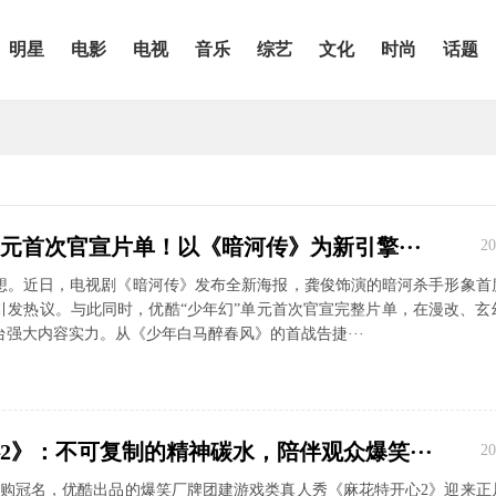
明星
电影
电视
音乐
综艺
文化
时尚
话题
元首次官宣片单！以《暗河传》为新引擎···
20
想。近日，电视剧《暗河传》发布全新海报，龚俊饰演的暗河杀手形象首
引发热议。与此同时，优酷“少年幻”单元首次官宣完整片单，在漫改、玄
强大内容实力。从《少年白马醉春风》的首战告捷···
2》：不可复制的精神碳水，陪伴观众爆笑···
20
团团购冠名，优酷出品的爆笑厂牌团建游戏类真人秀《麻花特开心2》迎来正